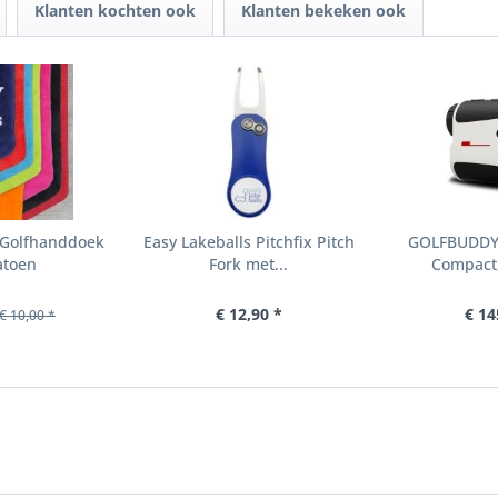
Klanten kochten ook
Klanten bekeken ook
s Golfhanddoek
Easy Lakeballs Pitchfix Pitch
GOLFBUDDY L
atoen
Fork met...
Compact,
€ 12,90 *
€ 14
€ 10,00 *