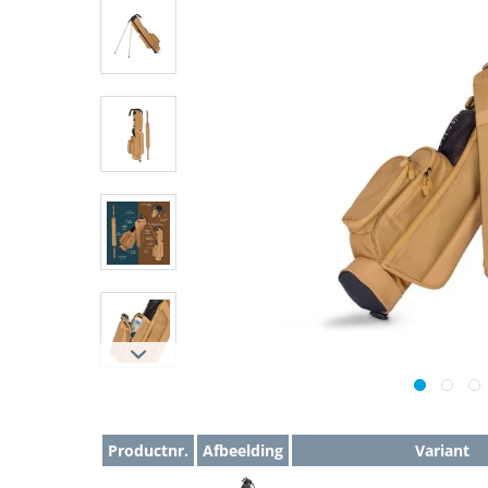
Productnr.
Afbeelding
Variant