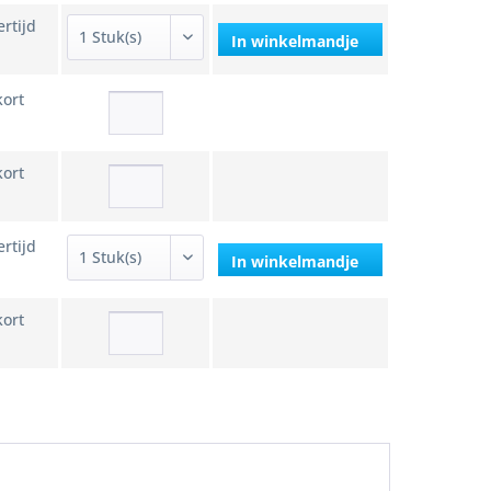
ertijd
In winkelmandje
kort
kort
ertijd
In winkelmandje
kort