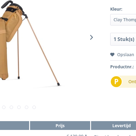
Kleur:
Opslaan
Productnr.:
P
Ont
Prijs
Levertijd