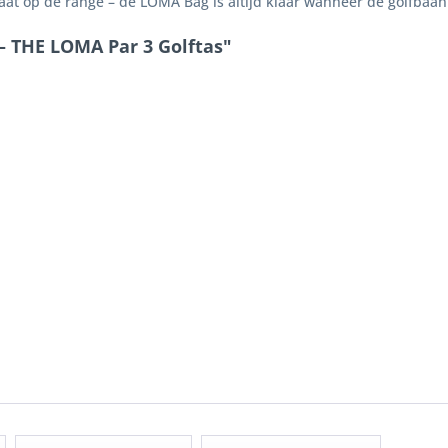
aat op de range – de LOMA Bag is altijd klaar wanneer de golfbaan ro
 THE LOMA Par 3 Golftas"