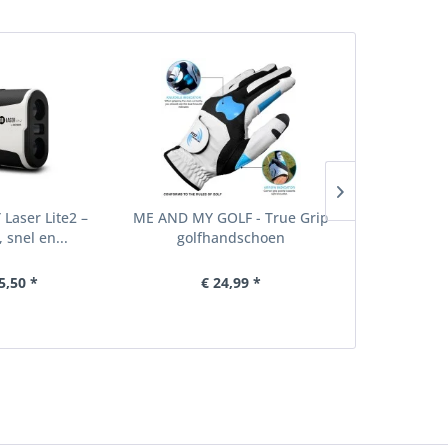
aser Lite2 –
ME AND MY GOLF - True Grip
PGA Tour 
 snel en...
golfhandschoen
5,50 *
€ 24,99 *
€ 