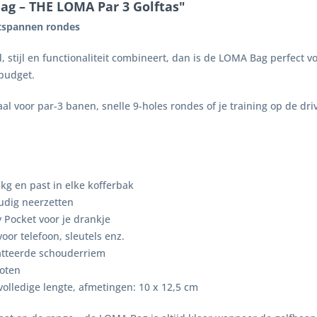
g – THE LOMA Par 3 Golftas"
ntspannen rondes
id, stijl en functionaliteit combineert, dan is de LOMA Bag perfect
 budget.
aal voor par-3 banen, snelle 9-holes rondes of je training op de d
kg en past in elke kofferbak
udig neerzetten
 Pocket voor je drankje
or telefoon, sleutels enz.
watteerde schouderriem
poten
volledige lengte, afmetingen: 10 x 12,5 cm