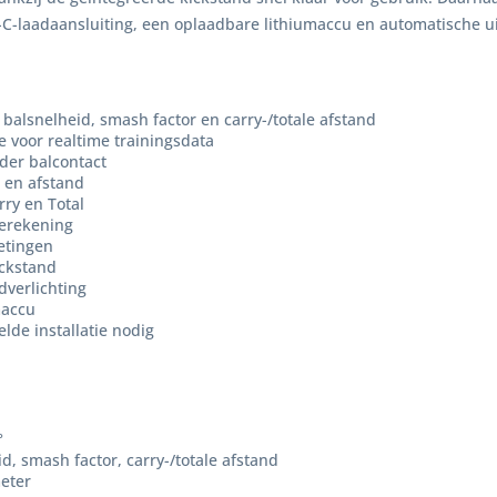
C-laadaansluiting, een oplaadbare lithiumaccu en automatische uit
balsnelheid, smash factor en carry-/totale afstand
voor realtime trainingsdata
der balcontact
 en afstand
ry en Total
berekening
etingen
ickstand
dverlichting
maccu
de installatie nodig
°
, smash factor, carry-/totale afstand
eter