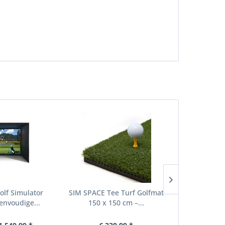
lf Simulator
SIM SPACE Tee Turf Golfmat
SIM SPACE S
envoudige...
150 x 150 cm –...
Mat 150 