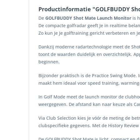
Productinformatie "GOLFBUDDY Sho
De
GOLFBUDDY Shot Mate Launch Monitor
is h
De compacte golfradar geeft Je in realtime belan
Zo kun Je Je golftraining gericht verbeteren en J
Dankzij moderne radartechnologie meet de Shot
toont de waarden duidelijk en overzichtelijk. A
beginnen.
Bijzonder praktisch is de Practice Swing Mode.
maakt hem ideaal voor speed training, warming
In Golf Mode meet de launch monitor de clubho
weergegeven. De afstand kan naar keuze als Car
Via Club Selection kies Je vóór de meting de be
clubspecifieke gegevens. Met de History Review
De GOLFBUDDY Shot Mate is licht, compact en dan