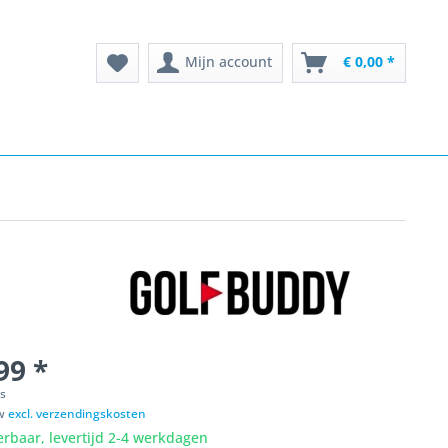
Mijn account
€ 0,00 *
99 *
ks
tw
excl. verzendingskosten
erbaar, levertijd 2-4 werkdagen