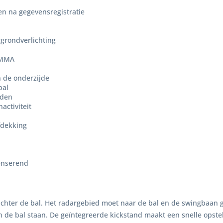
en na gegevensregistratie
grondverlichting
PMMA
n de onderzijde
bal
nden
activiteit
fdekking
enserend
achter de bal. Het radargebied moet naar de bal en de swingbaan g
de bal staan. De geïntegreerde kickstand maakt een snelle opstell