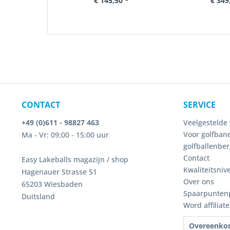
€ 145,50 *
€ 349
CONTACT
SERVICE
+49 (0)611 - 98827 463
Veelgestelde 
Voor golfbane
Ma - Vr: 09:00 - 15:00 uur
golfballenber
Contact
Easy Lakeballs magazijn / shop
Kwaliteitsniv
Hagenauer Strasse 51
Over ons
65203 Wiesbaden
Spaarpunten
Duitsland
Word affiliat
Overeenko