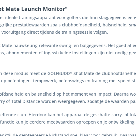
t Mate Launch Monitor"
et ideale trainingsapparaat voor golfers die hun slaggegevens een
grijke prestatiewaarden zoals clubhoofdsnelheid, balsnelheid, smas
e vooruitgang direct tijdens de trainingssessie volgen.
 Mate nauwkeurig relevante swing- en balgegevens. Het goed afle
pps, abonnementen of ingewikkelde instellingen zijn niet nodig: ge
 In deze modus meet de GOLFBUDDY Shot Mate de clubhoofdsnelheid 
-up oefeningen, tempowerk, oefenswings en training met speed sti
ofdsnelheid en balsnelheid op het moment van impact. Daarna wo
ry of Total Distance worden weergegeven, zodat Je de waarden pas
treffende club. Hierdoor kan het apparaat de geschatte carry- of to
 functie kun Je eerdere meetwaarden oproepen en Je ontwikkeling t
kzij de geïntegreerde kickstand snel klaar voor gebruik. Daarnaas