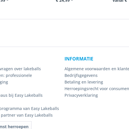
,99 *
€ 24,99 *
vanaf € 
INFORMATIE
vragen over lakeballs
Algemene voorwaarden en klante
n: professionele
Bedrijfsgegevens
ging
Betaling en levering
Herroepingsrecht voor consume
eaus bij Easy Lakeballs
Privacyverklaring
programma van Easy Lakeballs
e partner van Easy Lakeballs
mst herroepen