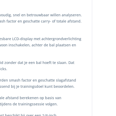
voudig, snel en betrouwbaar willen analyseren.
h factor en geschatte carry- of totale afstand.
esbare LCD-display met achtergrondverlichting
woon inschakelen, achter de bal plaatsen en
zonder dat Je een bal hoeft te slaan. Dat
cks.
rden smash factor en geschatte slagafstand
send bij Je trainingsdoel kunt beoordelen.
tale afstand berekenen op basis van
ijdens de trainingssessie volgen.
t beschikt hij over een 1/4-inch