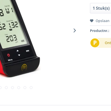
Opslaan
Productnr.:
P
Ont