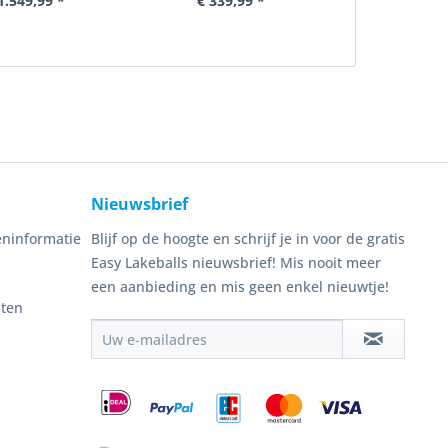
1.549,99 *
€ 339,99 *
€ 2
Nieuwsbrief
ninformatie
Blijf op de hoogte en schrijf je in voor de gratis
Easy Lakeballs nieuwsbrief! Mis nooit meer
een aanbieding en mis geen enkel nieuwtje!
nten