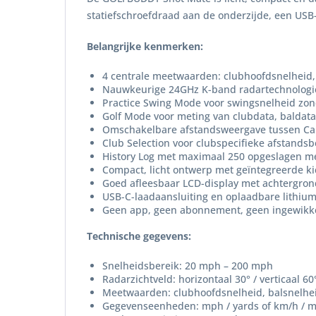
statiefschroefdraad aan de onderzijde, een USB-
Belangrijke kenmerken:
4 centrale meetwaarden: clubhoofdsnelheid, 
Nauwkeurige 24GHz K-band radartechnologie 
Practice Swing Mode voor swingsnelheid zon
Golf Mode voor meting van clubdata, baldata
Omschakelbare afstandsweergave tussen Car
Club Selection voor clubspecifieke afstands
History Log met maximaal 250 opgeslagen m
Compact, licht ontwerp met geïntegreerde k
Goed afleesbaar LCD-display met achtergron
USB-C-laadaansluiting en oplaadbare lithiu
Geen app, geen abonnement, geen ingewikkel
Technische gegevens:
Snelheidsbereik: 20 mph – 200 mph
Radarzichtveld: horizontaal 30° / verticaal 60
Meetwaarden: clubhoofdsnelheid, balsnelheid
Gegevenseenheden: mph / yards of km/h / m