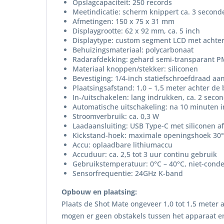
Opslagcapaciteit: 250 records
Meetindicatie: scherm knippert ca. 3 second
Afmetingen: 150 x 75 x 31 mm
Displaygrootte: 62 x 92 mm, ca. 5 inch
Displaytype: custom segment LCD met achter
Behuizingsmateriaal: polycarbonaat
Radarafdekking: gehard semi-transparant 
Materiaal knoppen/stekker: siliconen
Bevestiging: 1/4-inch statiefschroefdraad aa
Plaatsingsafstand: 1,0 – 1,5 meter achter de 
In-/uitschakelen: lang indrukken, ca. 2 seco
Automatische uitschakeling: na 10 minuten in
Stroomverbruik: ca. 0,3 W
Laadaansluiting: USB Type-C met siliconen a
Kickstand-hoek: maximale openingshoek 30°
Accu: oplaadbare lithiumaccu
Accuduur: ca. 2,5 tot 3 uur continu gebruik
Gebruikstemperatuur: 0°C – 40°C, niet-cond
Sensorfrequentie: 24GHz K-band
Opbouw en plaatsing:
Plaats de Shot Mate ongeveer 1,0 tot 1,5 meter 
mogen er geen obstakels tussen het apparaat en 