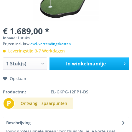
€ 1.689,00 *
Inhoud:
1 stuks
Prijzen incl. btw
excl. verzendingskosten
Leveringstijd 3-7 Werkdagen
In winkelmandje
Opslaan
Productnr.:
EL-GKPG-12PP1-DS
P
Ontvang
spaarpunten
Beschrijving
Jouw professionele green voor thuis Wil je je korte spel