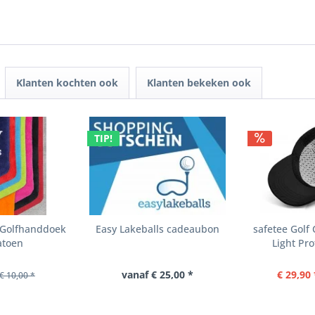
Klanten kochten ook
Klanten bekeken ook
TIP!
s Golfhanddoek
Easy Lakeballs cadeaubon
safetee Golf
atoen
Light Prot
vanaf € 25,00 *
€ 29,90 
€ 10,00 *