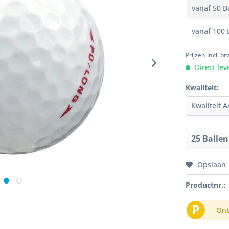
vanaf
50
Ba
vanaf
100
B
Prijzen incl. b
Direct lev
Kwaliteit:
Opslaan
Productnr.:
P
Ont