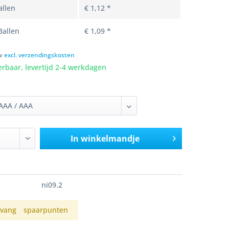
llen
€ 1,12 *
allen
€ 1,09 *
tw
excl. verzendingskosten
erbaar, levertijd 2-4 werkdagen
In winkelmandje
ni09.2
vang
spaarpunten