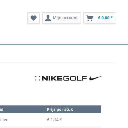
Mijn account
€ 0,00 *
id
Prijs per stuk
llen
€ 1,14 *