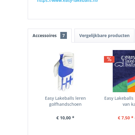
https://www.easy-lakeballs.nl/
Accessoires
7
Vergelijkbare producten
Easy Lakeballs leren
Easy Lakeball
golfhandschoen
van k
€ 10,00 *
€ 7,50 *