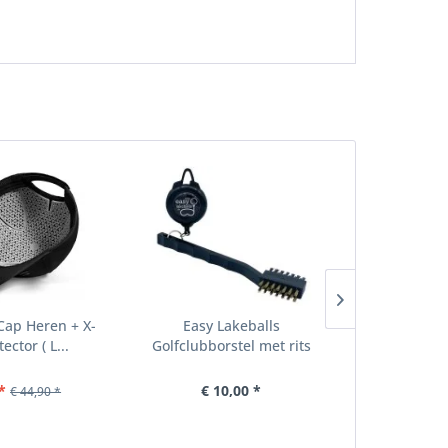
 Cap Heren + X-
Easy Lakeballs
ON PAR Bamb
ector ( L...
Golfclubborstel met rits
Shape’ –
*
€ 10,00 *
€ 
€ 44,90 *