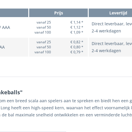
Prijs
Levertijd
vanaf 25
€ 1,14 *
Direct leverbaar, lev
 / AAA
vanaf 50
€ 1,12 *
2-4 werkdagen
vanaf 100
€ 1,09 *
vanaf 25
€ 0,82 *
Direct leverbaar, lev
 AA
vanaf 50
€ 0,80 *
2-4 werkdagen
vanaf 100
€ 0,79 *
akeballs"
om een breed scala aan spelers aan te spreken en biedt hen een 
Long heeft een high-speed kern, waarvan het effect voornamelijk
an de bal maximale snelheid ontwikkelen en een verminderde luchtw