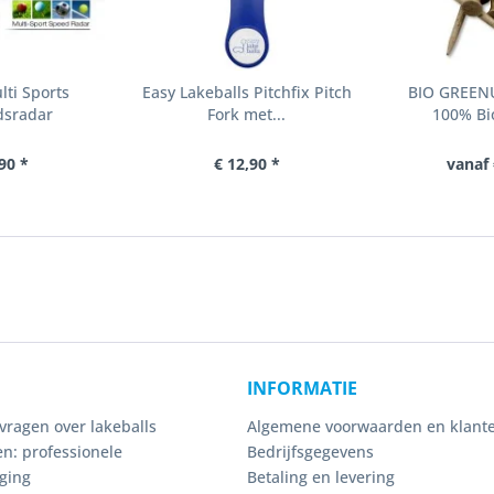
ti Sports
Easy Lakeballs Pitchfix Pitch
BIO GREENU
dsradar
Fork met...
100% Bio
90 *
€ 12,90 *
vanaf 
INFORMATIE
vragen over lakeballs
Algemene voorwaarden en klante
n: professionele
Bedrijfsgegevens
ging
Betaling en levering