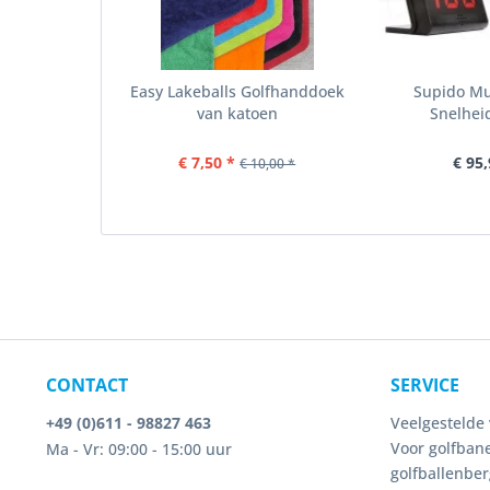
Easy Lakeballs Golfhanddoek
Supido Mul
van katoen
Snelhei
€ 7,50 *
€ 95,
€ 10,00 *
CONTACT
SERVICE
+49 (0)611 - 98827 463
Veelgestelde 
Voor golfbane
Ma - Vr: 09:00 - 15:00 uur
golfballenber