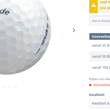
Laat 
(vul j
Hoeveelhe
vanaf
25
Ba
vanaf
50
Ba
vanaf
100
B
Prijzen incl. b
binnenkor
Kwaliteit: