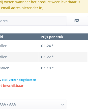
mij weten wanneer het product weer leverbaar is
e email adres hieronder in)
id
Prijs per stuk
llen
€ 1,24 *
llen
€ 1,22 *
allen
€ 1,19 *
tw
excl. verzendingskosten
t beschikbaar