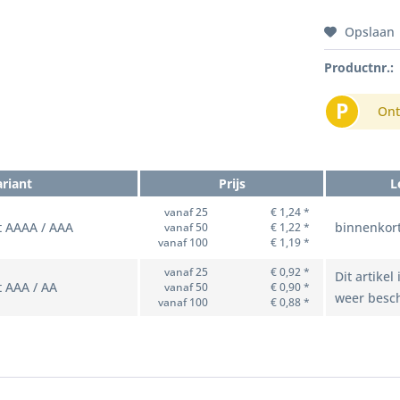
Opslaan
Productnr.:
P
Ont
ariant
Prijs
L
vanaf 25
€ 1,24 *
it AAAA / AAA
binnenkor
vanaf 50
€ 1,22 *
vanaf 100
€ 1,19 *
vanaf 25
€ 0,92 *
Dit artikel
t AAA / AA
vanaf 50
€ 0,90 *
weer besch
vanaf 100
€ 0,88 *