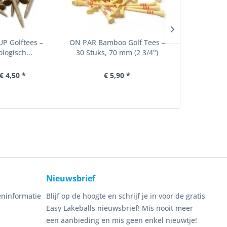
P Golftees –
ON PAR Bamboo Golf Tees –
GOLFBUDDY 
logisch...
30 Stuks, 70 mm (2 3/4")
Compact
€ 4,50 *
€ 5,90 *
€ 1
Nieuwsbrief
ninformatie
Blijf op de hoogte en schrijf je in voor de gratis
Easy Lakeballs nieuwsbrief! Mis nooit meer
een aanbieding en mis geen enkel nieuwtje!