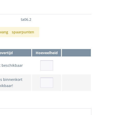
ta06.2
vang
spaarpunten
evertijd
Hoeveelheid
t beschikbaar
 is binnenkort
ikbaar!