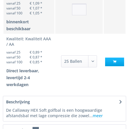
vanaf 25
€ 1,09 *
vanaf 50
€ 1,07 *
vanaf 100
€ 1,05 *
binnenkort
beschikbaar
Kwaliteit: Kwaliteit AAA
/ AA
vanaf 25
€ 0,89 *
vanaf 50
€ 0,87 *
vanaf 100
€ 0,85 *
Direct leverbaar,
levertijd 2-4
werkdagen
Beschrijving
De Callaway HEX Soft golfbal is een hoogwaardige
afstandsbal met lage compressie die zowel...
meer