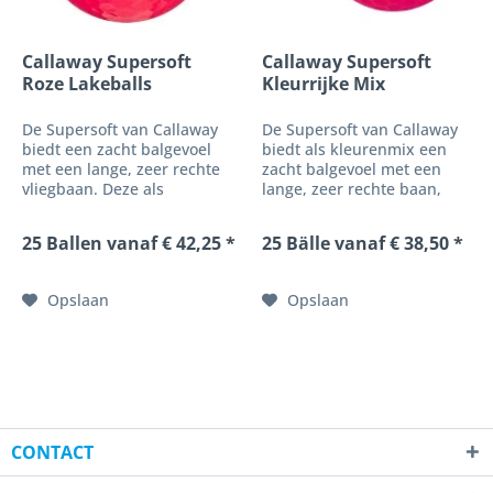
Callaway Supersoft
Callaway Supersoft
Roze Lakeballs
Kleurrijke Mix
Lakeballs
De Supersoft van Callaway
De Supersoft van Callaway
biedt een zacht balgevoel
biedt als kleurenmix een
met een lange, zeer rechte
zacht balgevoel met een
vliegbaan. Deze als
lange, zeer rechte baan,
distance-ball ontwikkelde
met prachtige kleuren in
en bovendien met een lage
glans en/of mat.
25 Ballen vanaf € 42,25 *
25 Bälle vanaf € 38,50 *
kerncompressie uitgeruste
Ontwikkeld als een
golfbal biedt een
afstandsbal en bovendien
uitzonderlijk zacht,
voorzien van een lage
Opslaan
Opslaan
aangenaam balgevoel...
kerncompressie, biedt
deze...
CONTACT