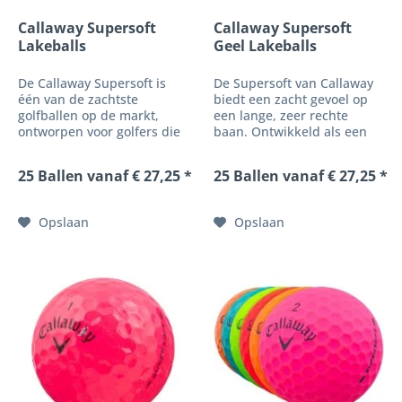
Callaway Supersoft
Callaway Supersoft
Lakeballs
Geel Lakeballs
De Callaway Supersoft is
De Supersoft van Callaway
één van de zachtste
biedt een zacht gevoel op
golfballen op de markt,
een lange, zeer rechte
ontworpen voor golfers die
baan. Ontwikkeld als een
maximale afstand, comfort
afstandsbalk en bovendien
bij impact en een rechte,
uitgerust met een lage
25 Ballen vanaf € 27,25 *
25 Ballen vanaf € 27,25 *
stabiele balvlucht zoeken.
kerncompressie, biedt deze
Met zijn lage
golfbal een uitzonderlijk
compressiekern biedt de
zacht, aangenaam gevoel
Opslaan
Opslaan
Supersoft een...
zonder zijn...