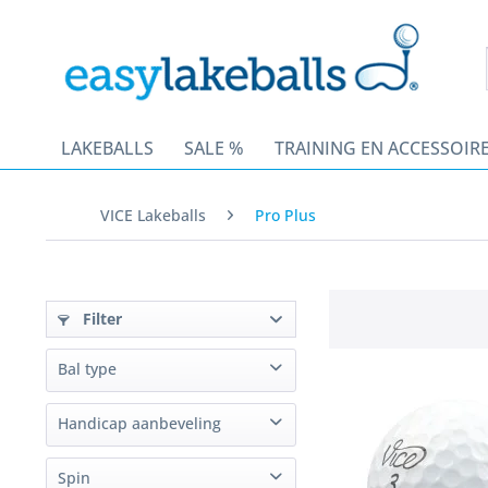
LAKEBALLS
SALE %
TRAINING EN ACCESSOIR
VICE Lakeballs
Pro Plus
Filter
Bal type
3-piece
(
1
)
Handicap aanbeveling
4-piece
(
2
)
vanaf 18
(
3
)
Spin