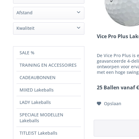
vanaf 27
(
3
)
veel
(
3
)
vanaf 36
(
3
)
Afstand
vanaf 9
(
3
)
zeer ver
(
2
)
Kwaliteit
ver
(
1
)
Vice Pro Plus Lak
Kwaliteit AAAA
(
2
)
Kwaliteit AAAA / AAA
(
2
)
SALE %
De Vice Pro Plus is 
Kwaliteit AAA / AA
(
3
)
geavanceerde 4-deli
TRAINING EN ACCESSOIRES
ontworpen voor erva
met een hoge swing
CADEAUBONNEN
die maximale contro
spin bij drives en o
25 Ballen vanaf €
prestaties in het ko
MIXED Lakeballs
eisen. Dankzij de m
lagen met...
LADY Lakeballs
Opslaan
SPECIALE MODELLEN
Lakeballs
TITLEIST Lakeballs