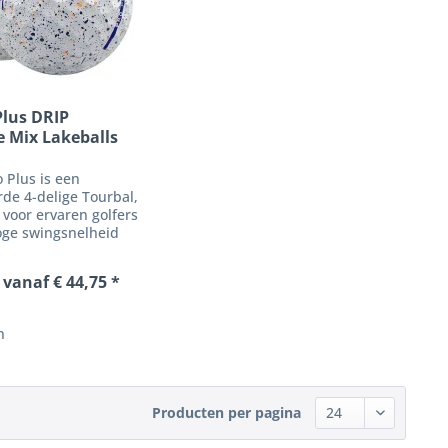
Plus DRIP
e Mix Lakeballs
o Plus is een
de 4-delige Tourbal,
voor ervaren golfers
oge swingsnelheid
le controle, lage
ives en optimale
 vanaf € 44,75 *
in het korte spel
kzij de meerdere
.
n
Producten per pagina