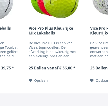
eballs
Vice Pro Plus Kleurrijke
Vice Pro 
Mix Lakeballs
Kleurrijk
een
De Vice Pro Plus is een van
De Vice Pr
ge Tourbal,
Vice's topmodellen. De
geavanceer
ren golfers
afwerking is nauwkeurig met
ontworpen 
snelheid
een 4-delige hoes en een
met een h
le, lage
vergrote kern en meerdere
die maxima
ptimale
elastaanlagen. Deze bal
spin bij dr
 39,75 *
25 Ballen vanaf € 56,00 *
25 Ballen
rte spel
schittert met enorme afstanden
prestaties 
eerdere
bij lage trajecten. Net als bij
eisen. Dan
het Pro-model voelt...
lagen met..
Opslaan
Opslaa