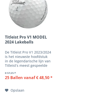
Titleist Pro V1 MODEL
2024 Lakeballs
De Titleist Pro V1 2023/2024
is het nieuwste hoofdstuk
in de legendarische lijn van
Titleist’s meest gespeelde
high-end golfbal. Gebruikt
€ 57,25 *
door vele tourspelers en
25 Ballen vanaf € 48,50 *
speelsters wereldwijd,
levert deze tourbal een
perfecte combinatie van...
Opslaan