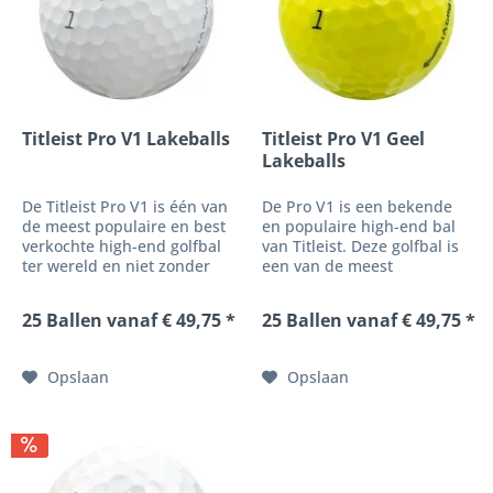
Titleist Pro V1 Lakeballs
Titleist Pro V1 Geel
Lakeballs
De Titleist Pro V1 is één van
De Pro V1 is een bekende
de meest populaire en best
en populaire high-end bal
verkochte high-end golfbal
van Titleist. Deze golfbal is
ter wereld en niet zonder
een van de meest
reden. Deze tourbal wordt
gespeelde ballen op alle
op grote schaal gebruikt op
golftours en biedt u
25 Ballen vanaf € 49,75 *
25 Ballen vanaf € 49,75 *
professionele
uitzonderlijke prestaties in
golftoernooien en staat
alle opzichten met tourer
bekend om zijn
proofing. Dit assortiment is
Opslaan
Opslaan
uitzonderlijke...
de gele...