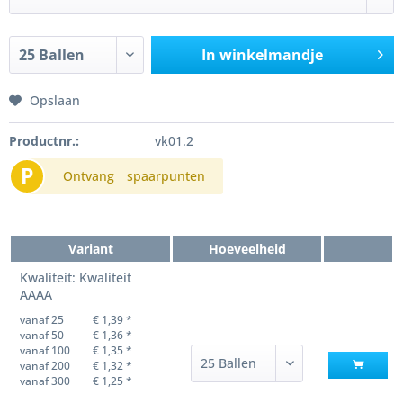
In winkelmandje
Opslaan
Productnr.:
vk01.2
P
Ontvang
spaarpunten
Variant
Hoeveelheid
Kwaliteit: Kwaliteit
AAAA
vanaf 25
€ 1,39 *
vanaf 50
€ 1,36 *
vanaf 100
€ 1,35 *
vanaf 200
€ 1,32 *
vanaf 300
€ 1,25 *