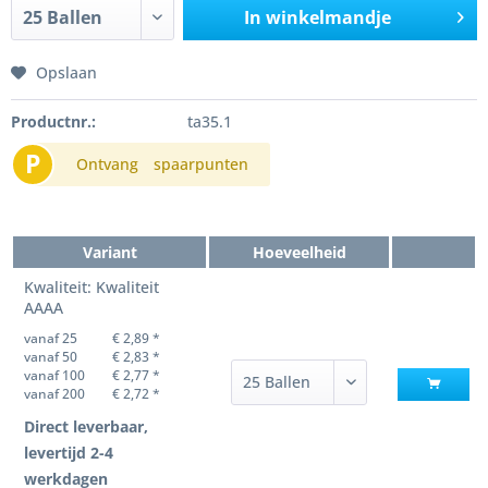
In winkelmandje
Opslaan
Productnr.:
ta35.1
P
Ontvang
spaarpunten
Variant
Hoeveelheid
Kwaliteit: Kwaliteit
AAAA
vanaf 25
€ 2,89 *
vanaf 50
€ 2,83 *
vanaf 100
€ 2,77 *
vanaf 200
€ 2,72 *
Direct leverbaar,
levertijd 2-4
werkdagen