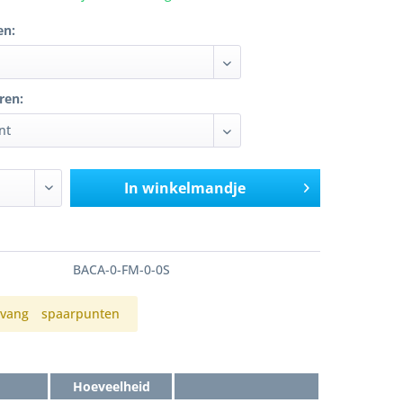
en:
ren:
In winkelmandje
BACA-0-FM-0-0S
vang
spaarpunten
Hoeveelheid