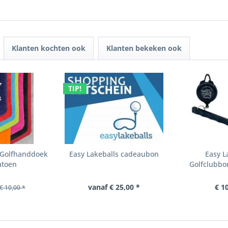
Klanten kochten ook
Klanten bekeken ook
TIP!
s Golfhanddoek
Easy Lakeballs cadeaubon
Easy L
atoen
Golfclubbor
vanaf € 25,00 *
€ 1
€ 10,00 *