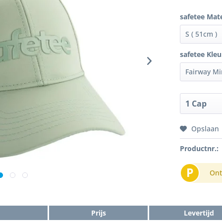
safetee Mat
safetee Kleu
Opslaan
Productnr.:
P
Ont
Prijs
Levertijd