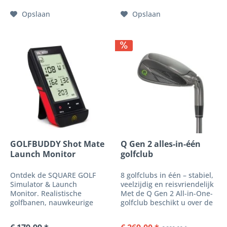
slanke, innovatieve roll-up
positie van het clubblad bij
Opslaan
Opslaan
systeem verander Je Jouw
impact en om Je...
ruimte...
GOLFBUDDY Shot Mate
Q Gen 2 alles-in-één
Launch Monitor
golfclub
Ontdek de SQUARE GOLF
8 golfclubs in één – stabiel,
Simulator & Launch
veelzijdig en reisvriendelijk
Monitor. Realistische
Met de Q Gen 2 All-in-One-
golfbanen, nauwkeurige
golfclub beschikt u over de
bal- en clubdata, putting-
belangrijkste clubfuncties
simulator & multiplayerfun
in één enkele, compacte