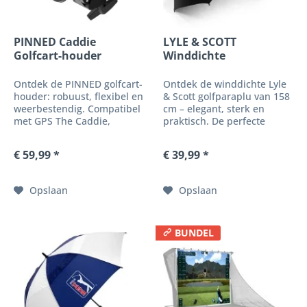
PINNED Caddie
LYLE & SCOTT
Golfcart-houder
Winddichte
Golfparaplu
Ontdek de PINNED golfcart-
Ontdek de winddichte Lyle
houder: robuust, flexibel en
& Scott golfparaplu van 158
weerbestendig. Compatibel
cm – elegant, sterk en
met GPS The Caddie,
praktisch. De perfecte
Prism+ rangefinder en
bescherming tegen regen
magnetische accessoires.
en wind voor veeleisende
€ 59,99 *
€ 39,99 *
golfers.
Opslaan
Opslaan
BUNDEL