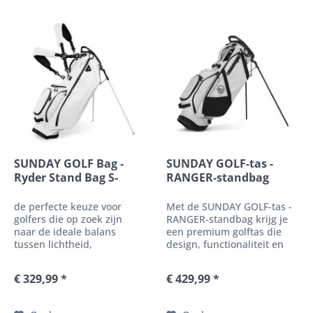
prestaties en...
SUNDAY GOLF Bag -
SUNDAY GOLF-tas -
Ryder Stand Bag S-
RANGER-standbag
CLASS van...
de perfecte keuze voor
Met de SUNDAY GOLF-tas -
golfers die op zoek zijn
RANGER-standbag krijg je
naar de ideale balans
een premium golftas die
tussen lichtheid,
design, functionaliteit en
organisatie en
lichtgewicht perfect
duurzaamheid.
combineert. Deze
€ 329,99 *
€ 429,99 *
meervoudig bekroonde
standbag – onder andere
door MyGolfSpy