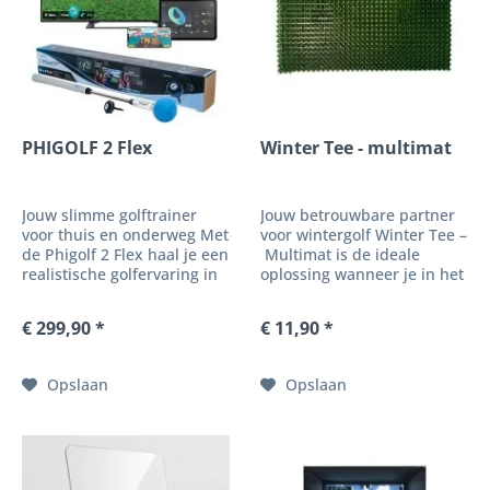
PHIGOLF 2 Flex
Winter Tee - multimat
Jouw slimme golftrainer
Jouw betrouwbare partner
voor thuis en onderweg Met
voor wintergolf Winter Tee –
de Phigolf 2 Flex haal je een
Multimat is de ideale
realistische golfervaring in
oplossing wanneer je in het
elke kamer. Deze compacte
koude seizoen niet wilt
simulator combineert
afzien van je afslag. De mat
€ 299,90 *
€ 11,90 *
geavanceerde
beschermt de baan en
sensortechnologie met
zorgt voor consistente
golfbanen van over de hele
omstandigheden bij elke
Opslaan
Opslaan
wereld. Geen net...
swing....