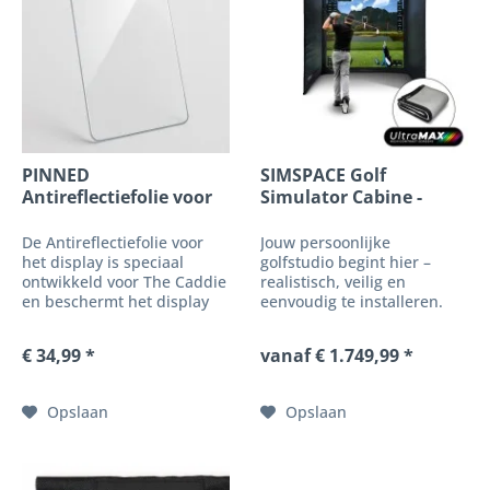
PINNED
SIMSPACE Golf
Antireflectiefolie voor
Simulator Cabine -
het display van...
UltraMAX GRIJS...
De Antireflectiefolie voor
Jouw persoonlijke
het display is speciaal
golfstudio begint hier –
ontwikkeld voor The Caddie
realistisch, veilig en
en beschermt het display
eenvoudig te installeren.
betrouwbaar tegen
krassen, reflecties en
€ 34,99 *
vanaf € 1.749,99 *
dagelijkse slijtage. Het
hoogwaardige, heldere
oppervlak behoudt een
Opslaan
Opslaan
optimale beeldkwaliteit...