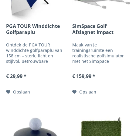
PGA TOUR Winddichte
SimSpace Golf
Golfparaplu
Afslagnet Impact
Screen – 2,9 m x...
Ontdek de PGA TOUR
Maak van je
winddichte golfparaplu van
trainingsruimte een
158 cm – sterk, licht en
realistische golfsimulator
stijlvol. Betrouwbare
met het SimSpace
bescherming tegen regen
Impactscherm voor
en wind voor veeleisende
slagnetten.
€ 29,99 *
€ 159,99 *
golfers.
Opslaan
Opslaan