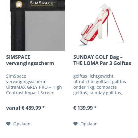
SIMSPACE
SUNDAY GOLF Bag –
vervangingsscherm
THE LOMA Par 3 Golftas
UltraMAX GREY PRO...
SimSpace
golftas lichtgewicht,
vervangingsscherm
ultralichte golftas, golftas
UltraMAX GREY PRO – High
onder 1kg, compacte
Contrast Impact Screen
golftas, sunday golf tas,
voor je golfsimulatorsetup
golftas par 3, golftas 6
Breng jouw golfsimulator
clubs, kleine golftas, golftas
vanaf € 489,99 *
€ 139,99 *
weer naar premium-niveau
voor driving range,
met de SimSpace
minimalistische golftas,
vervangingsscreen
golftas met standaard,
Opslaan
Opslaan
UltraMAX GREY PRO – de
golftas met...
hoogwaardige High
Contrast...