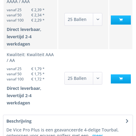
AAAA / AAA
vanaf 25
€ 2,39 *
vanaf 50
€ 2,34 *
vanaf 100
€ 2,29 *
Direct leverbaar,
levertijd 2-4
werkdagen
Kwaliteit: Kwaliteit AAA
/ AA
vanaf 25
€ 1,79 *
vanaf 50
€ 1,75 *
vanaf 100
€ 1,72 *
Direct leverbaar,
levertijd 2-4
werkdagen
Beschrijving
De Vice Pro Plus is een geavanceerde 4-delige Tourbal,
ontworpen voor ervaren golfers met een...
meer