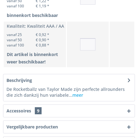
vanaf 50
€ 1,22 *
vanaf 100
€ 1,19 *
binnenkort beschikbaar
Kwaliteit: Kwaliteit AAA / AA
vanaf 25
€ 0,92 *
vanaf 50
€ 0,90 *
vanaf 100
€ 0,88 *
Dit artikel is binnenkort
weer beschikbaar!
Beschrijving
De Rocketballz van Taylor Made zijn perfecte allrounders
die zich dankzij hun variabele...
meer
Accessoires
9
Vergelijkbare producten