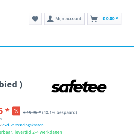
Mijn account
€ 0,00 *
bied )
5 *
€ 19,95 *
(40,1% bespaard)
ks
tw
excl. verzendingskosten
erbaar, levertijd 2-4 werkdagen