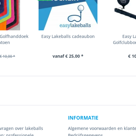
s Golfhanddoek
Easy Lakeballs cadeaubon
Easy L
atoen
Golfclubbor
vanaf € 25,00 *
€ 1
€ 10,00 *
INFORMATIE
vragen over lakeballs
Algemene voorwaarden en klante
n: professionele
Bedrijfsgegevens