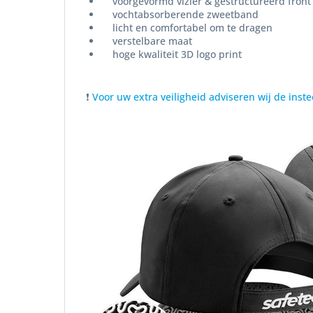
voorgevormd vizier & gestructureerd front
vochtabsorberende zweetband
licht en comfortabel om te dragen
verstelbare maat
hoge kwaliteit 3D logo print
❗
Voor uw extra veiligheid adviseren wij de ins