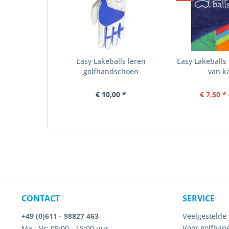
Easy Lakeballs leren
Easy Lakeball
golfhandschoen
van k
€ 10,00 *
€ 7,50 *
CONTACT
SERVICE
+49 (0)611 - 98827 463
Veelgestelde 
Voor golfbane
Ma - Vr: 09:00 - 15:00 uur