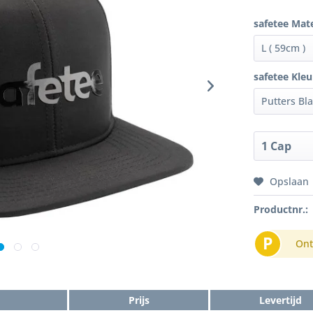
safetee Mat
safetee Kleu
Opslaan
Productnr.:
P
Ont
Prijs
Levertijd