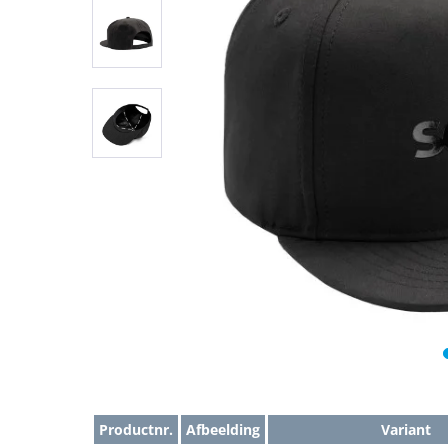
Productnr.
Afbeelding
Variant