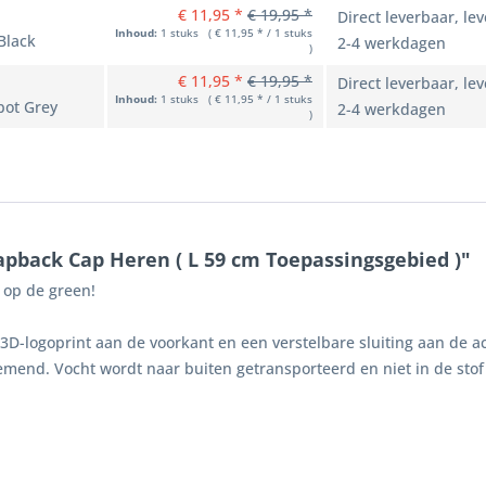
€ 11,95 *
€ 19,95 *
Direct leverbaar, lev
Inhoud:
1 stuks ( € 11,95 * / 1 stuks
Black
2-4 werkdagen
)
€ 11,95 *
€ 19,95 *
Direct leverbaar, lev
Inhoud:
1 stuks ( € 11,95 * / 1 stuks
pot Grey
2-4 werkdagen
)
apback Cap Heren ( L 59 cm Toepassingsgebied )"
g op de green!
D-logoprint aan de voorkant en een verstelbare sluiting aan de a
emend. Vocht wordt naar buiten getransporteerd en niet in de stof