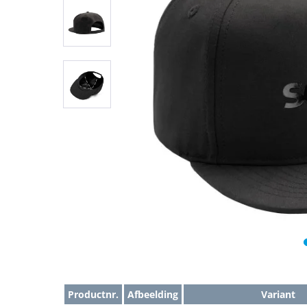
Productnr.
Afbeelding
Variant