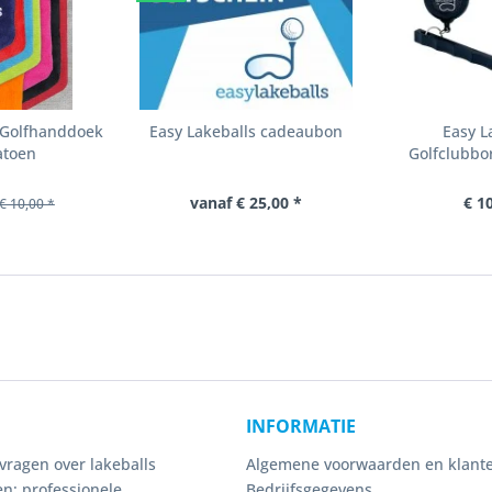
s Golfhanddoek
Easy Lakeballs cadeaubon
Easy L
atoen
Golfclubbor
vanaf € 25,00 *
€ 1
€ 10,00 *
INFORMATIE
vragen over lakeballs
Algemene voorwaarden en klante
n: professionele
Bedrijfsgegevens