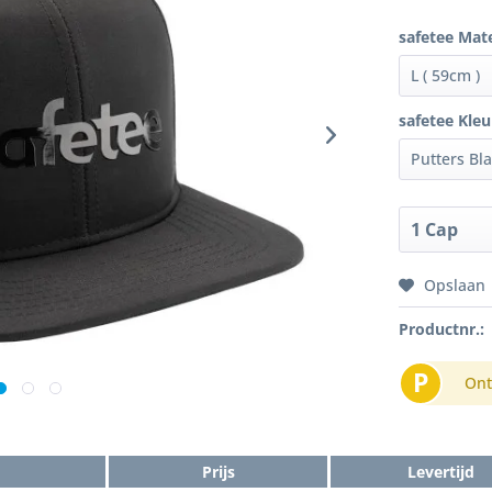
safetee Mat
safetee Kleu
Opslaan
Productnr.:
P
Ont
Prijs
Levertijd