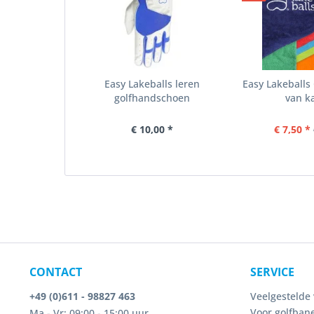
Easy Lakeballs leren
Easy Lakeball
golfhandschoen
van k
€ 10,00 *
€ 7,50 *
CONTACT
SERVICE
+49 (0)611 - 98827 463
Veelgestelde 
Voor golfbane
Ma - Vr: 09:00 - 15:00 uur