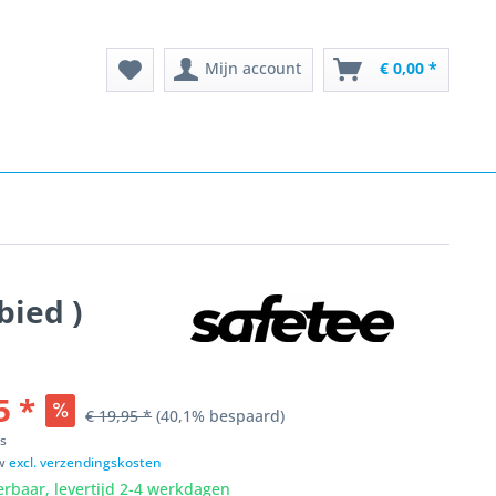
Mijn account
€ 0,00 *
bied )
5 *
€ 19,95 *
(40,1% bespaard)
ks
tw
excl. verzendingskosten
erbaar, levertijd 2-4 werkdagen