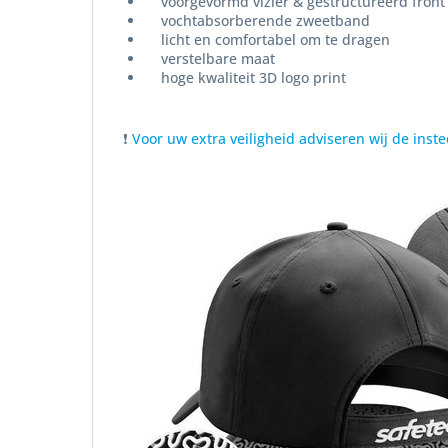
voorgevormd vizier & gestructureerd front
vochtabsorberende zweetband
licht en comfortabel om te dragen
verstelbare maat
hoge kwaliteit 3D logo print
❗
Voor uw extra veiligheid adviseren wij de ins