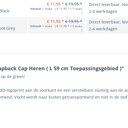
€ 11,95 *
€ 19,95 *
Direct leverbaar, lev
Inhoud:
1 stuks ( € 11,95 * / 1 stuks
Black
2-4 werkdagen
)
€ 11,95 *
€ 19,95 *
Direct leverbaar, lev
Inhoud:
1 stuks ( € 11,95 * / 1 stuks
pot Grey
2-4 werkdagen
)
apback Cap Heren ( L 59 cm Toepassingsgebied )"
g op de green!
D-logoprint aan de voorkant en een verstelbare sluiting aan de a
emend. Vocht wordt naar buiten getransporteerd en niet in de stof