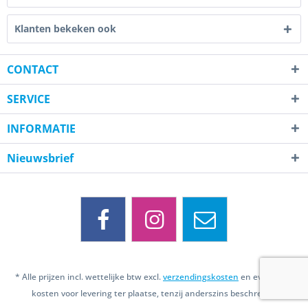
Klanten bekeken ook
CONTACT
SERVICE
INFORMATIE
Nieuwsbrief
* Alle prijzen incl. wettelijke btw excl.
verzendingskosten
en eventueel
kosten voor levering ter plaatse, tenzij anderszins beschreven