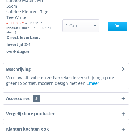
safetee Maten: M (
55cm )
safetee Kleuren: Tiger
Tee White
€ 11,95 *
€ 19,95 *
Inhoud:
1 stuks ( € 11,95 * / 1
stuks )
Direct leverbaar,
levertijd 2-4
werkdagen
Beschrijving
Voor uw stijlvolle en zelfverzekerde verschijning op de
green! Sportief, modern design met een...
meer
Accessoires
5
Vergelijkbare producten
Klanten kochten ook