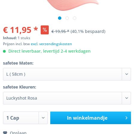
€ 11,95 *
€ 19,95 *
(40,1% bespaard)
Inhoud:
1 stuks
Prijzen incl. btw
excl. verzendingskosten
Direct leverbaar, levertijd 2-4 werkdagen
safetee Maten:
safetee Kleuren:
In winkelmandje
Opslaan