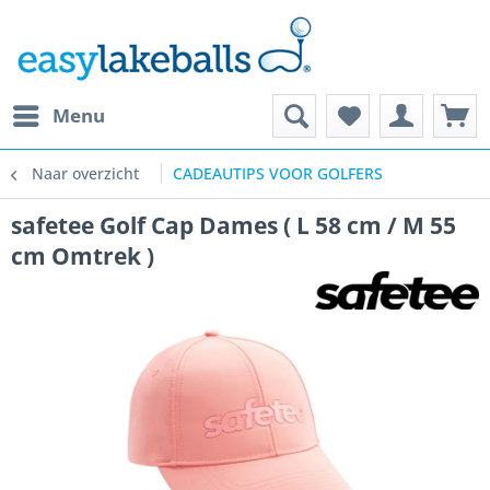
Menu
Naar overzicht
CADEAUTIPS VOOR GOLFERS
safetee Golf Cap Dames ( L 58 cm / M 55
cm Omtrek )