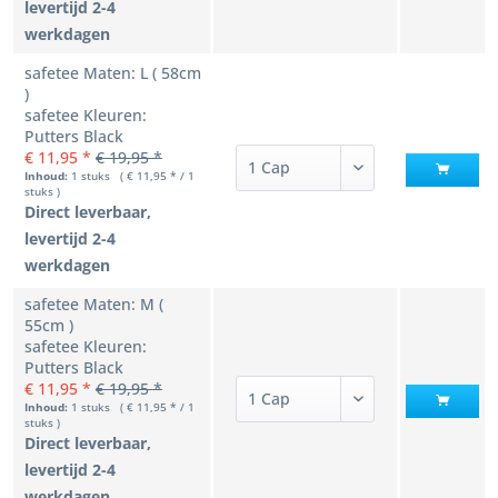
levertijd 2-4
werkdagen
safetee Maten: L ( 58cm
)
safetee Kleuren:
Putters Black
€ 11,95 *
€ 19,95 *
Inhoud:
1 stuks ( € 11,95 * / 1
stuks )
Direct leverbaar,
levertijd 2-4
werkdagen
safetee Maten: M (
55cm )
safetee Kleuren:
Putters Black
€ 11,95 *
€ 19,95 *
Inhoud:
1 stuks ( € 11,95 * / 1
stuks )
Direct leverbaar,
levertijd 2-4
werkdagen