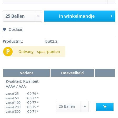
In winkelmandje
Opslaan
Productnr.:
bu02.2
P
Ontvang
spaarpunten
Variant
Hoeveelheid
Kwaliteit: Kwaliteit
AAAA / AAA
vanaf 25
€ 0,79 *
vanaf 50
€ 0,77 *
vanaf 100
€ 0,77 *
vanaf 200
€ 0,75 *
vanaf 300
€ 0,71 *