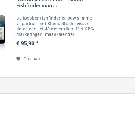
Fishfinder voor...
De iBobber Fishfinder is jouw slimme
vispartner met Bluetooth, die vissen
detecteert tot 40 meter diep. Met GPS-
markeringen, maankalender,
weersinformatie en een
€ 95,90 *
gebruiksvriendelijke app biedt hij alles
voor een succesvolle visdag....
Opslaan