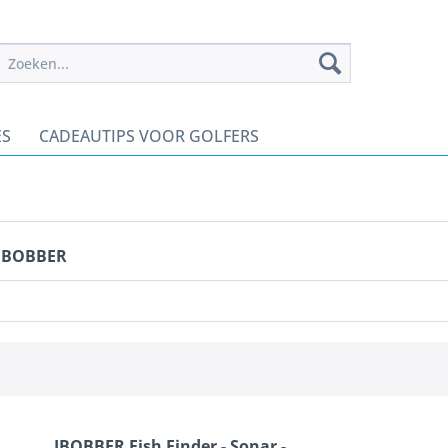
ES
CADEAUTIPS VOOR GOLFERS
 IBOBBER
IBOBBER Fish Finder - Sonar -